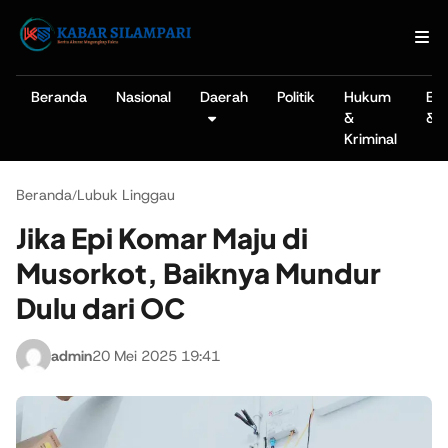
Beranda
Nasional
Daerah
Politik
Hukum
Ek
&
& B
Kriminal
Beranda
Lubuk Linggau
/
Jika Epi Komar Maju di
Musorkot, Baiknya Mundur
Dulu dari OC
admin
20 Mei 2025 19:41