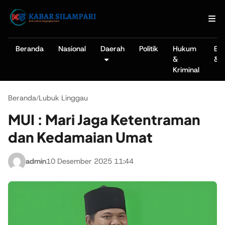
Beranda
Nasional
Daerah
Politik
Hukum
Ek
&
& B
Kriminal
Beranda
Lubuk Linggau
/
MUI : Mari Jaga Ketentraman
dan Kedamaian Umat
admin
10 Desember 2025 11:44